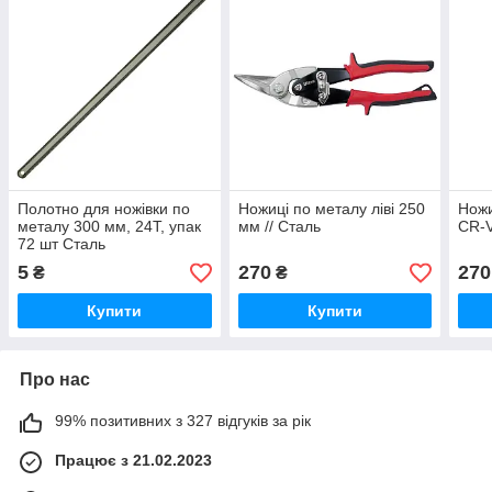
Полотно для ножівки по
Ножиці по металу ліві 250
Ножи
металу 300 мм, 24Т, упак
мм // Сталь
CR-V
72 шт Сталь
5
270
270
₴
₴
Купити
Купити
Про нас
99% позитивних з 327 відгуків за рік
Працює з 21.02.2023