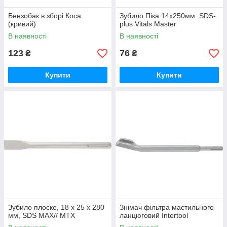
Бензобак в зборі Коса
Зубило Піка 14х250мм. SDS-
(кривий)
plus Vitals Master
В наявності
В наявності
123
76
₴
₴
Купити
Купити
Зубило плоске, 18 х 25 х 280
Знімач фільтра мастильного
мм, SDS MAX// MTX
ланцюговий Intertool