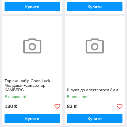
Купити
Купити
Тарілка набір Good Luck
Молдаван+сепаратор
KAMBERG
Шпуля до електрокоси 8мм
В наявності
В наявності
130
83
₴
₴
Купити
Купити