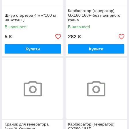
Карбюратор (генератор)
Шнур стартера 4 мм*100 м
GX160 168F-без палітрного
на котушці
крана
В наявності
В наявності
5
282
₴
₴
Купити
Купити
Краник для генератора
Карбюратор (генератор)
(лівий) Kamberg
GX390 188F